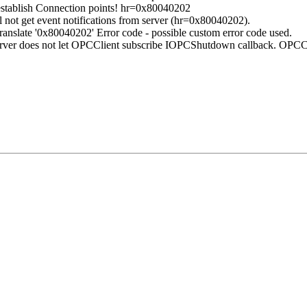
stablish Connection points! hr=0x80040202
ot get event notifications from server (hr=0x80040202).
slate '0x80040202' Error code - possible custom error code used.
r does not let OPCClient subscribe IOPCShutdown callback. OPCClie